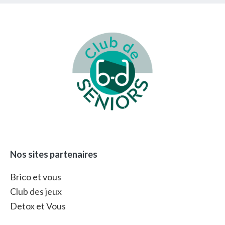
Footer
Nos sites partenaires
Brico et vous
Club des jeux
Detox et Vous