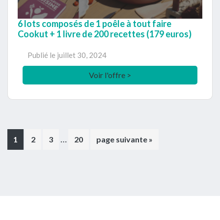
6 lots composés de 1 poêle à tout faire
Cookut + 1 livre de 200 recettes (179 euros)
Publié le
juillet 30, 2024
Voir l'offre >
Pages
…
Page
Page
Page
Page
Aller
1
2
3
20
page suivante »
provisoires
à
omises
la