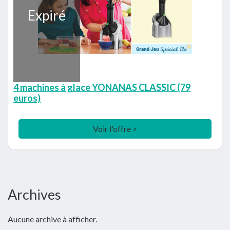
Expiré
4 machines à glace YONANAS CLASSIC (79
euros)
Voir l'offre >
Barre
Archives
latérale
Aucune archive à afficher.
principale