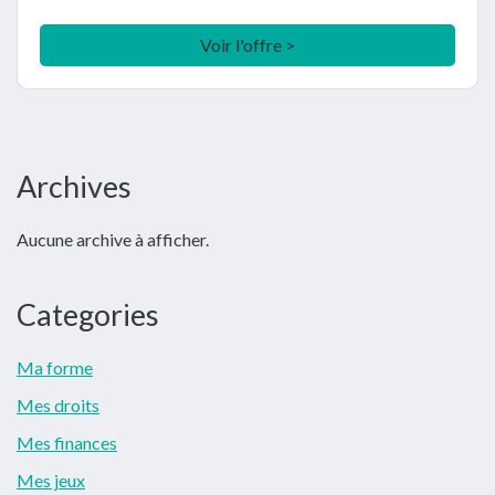
Voir l'offre >
Barre
Archives
latérale
Aucune archive à afficher.
principale
Categories
Ma forme
Mes droits
Mes finances
Mes jeux