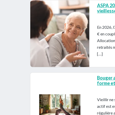
ASPA 202
vieilles
En 2026, l
€ en coupl
Allocatio
retraités 
[…]
Bouger a
forme et 
Vieillir n
actif est 
régulière 