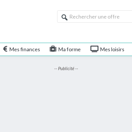
Rechercher
une
offre
Mes finances
Ma forme
Mes loisirs
-- Publicité --