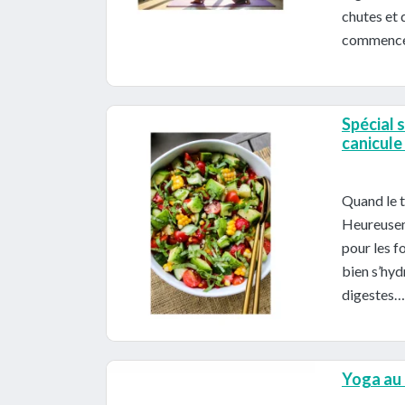
chutes et 
commencer
Spécial s
canicul
Quand le t
Heureuseme
pour les f
bien s’hyd
digestes… 
Yoga au 