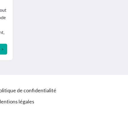
tout
iode
nt,
e >
olitique de confidentialité
entions légales