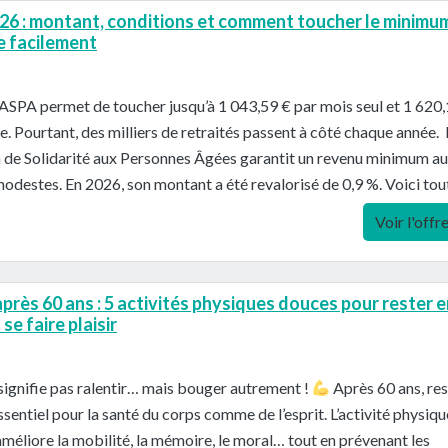
6 : montant, conditions et comment toucher le minimu
se facilement
’ASPA permet de toucher jusqu’à 1 043,59 € par mois seul et 1 620
e. Pourtant, des milliers de retraités passent à côté chaque année. L
n de Solidarité aux Personnes Âgées garantit un revenu minimum a
modestes. En 2026, son montant a été revalorisé de 0,9 %. Voici tou
Voir l'offr
près 60 ans : 5 activités physiques douces pour rester e
se faire plaisir
e signifie pas ralentir… mais bouger autrement !
Après 60 ans, res
essentiel pour la santé du corps comme de l’esprit. L’activité physiqu
améliore la mobilité, la mémoire, le moral… tout en prévenant les