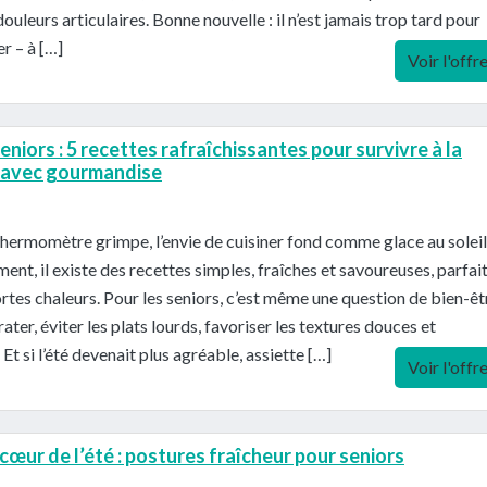
douleurs articulaires. Bonne nouvelle : il n’est jamais trop tard pour
 – à […]
Voir l'offr
eniors : 5 recettes rafraîchissantes pour survivre à la
e avec gourmandise
hermomètre grimpe, l’envie de cuisiner fond comme glace au soleil
nt, il existe des recettes simples, fraîches et savoureuses, parfai
ortes chaleurs. Pour les seniors, c’est même une question de bien-êtr
rater, éviter les plats lourds, favoriser les textures douces et
Et si l’été devenait plus agréable, assiette […]
Voir l'offr
cœur de l’été : postures fraîcheur pour seniors