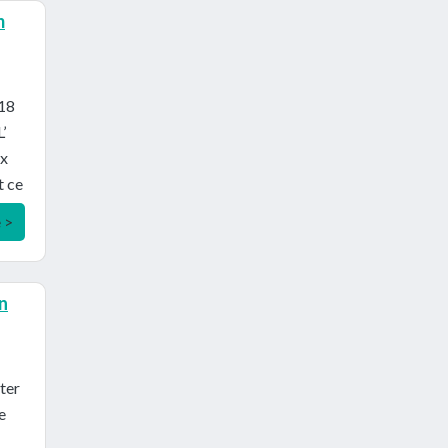
m
,18
’
ux
t ce
e >
n
ter
e