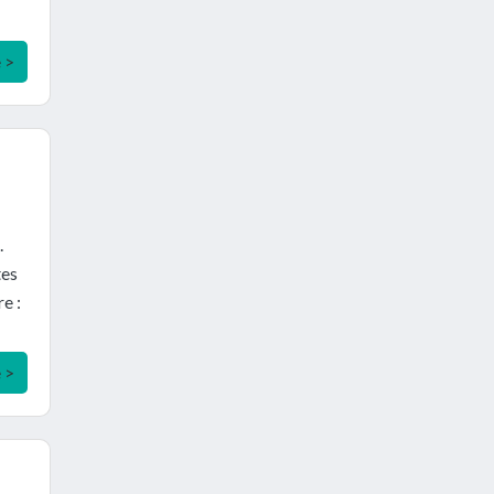
e >
.
tes
e :
e >