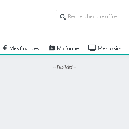
Rechercher
une
offre
Mes finances
Ma forme
Mes loisirs
-- Publicité --