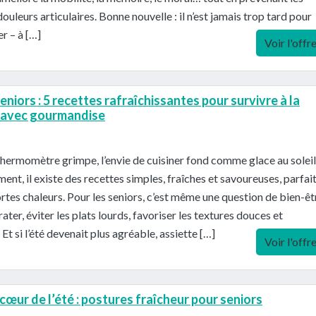
douleurs articulaires. Bonne nouvelle : il n’est jamais trop tard pour
 – à […]
Voir l'offr
eniors : 5 recettes rafraîchissantes pour survivre à la
e avec gourmandise
hermomètre grimpe, l’envie de cuisiner fond comme glace au soleil
nt, il existe des recettes simples, fraîches et savoureuses, parfai
ortes chaleurs. Pour les seniors, c’est même une question de bien-êtr
rater, éviter les plats lourds, favoriser les textures douces et
Et si l’été devenait plus agréable, assiette […]
Voir l'offr
cœur de l’été : postures fraîcheur pour seniors