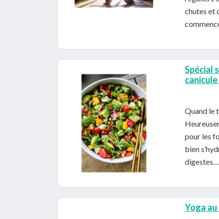
chutes et 
commencer
Spécial s
canicul
Quand le t
Heureuseme
pour les f
bien s’hyd
digestes… 
Yoga au 