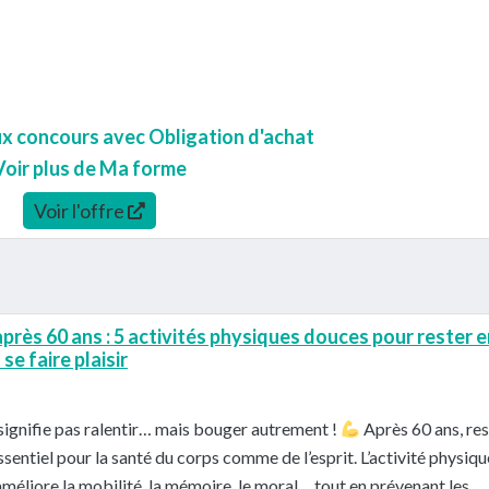
ux concours avec Obligation d'achat
Voir plus de Ma forme
Voir l'offre
près 60 ans : 5 activités physiques douces pour rester e
se faire plaisir
e signifie pas ralentir… mais bouger autrement !
Après 60 ans, res
essentiel pour la santé du corps comme de l’esprit. L’activité physiqu
améliore la mobilité, la mémoire, le moral… tout en prévenant les