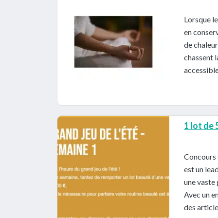
Lorsque le
en conserv
de chaleur
chassent l
accessible
1 lot de
Concours 
est un lea
une vaste 
Avec un en
des articl