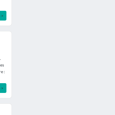
e >
.
tes
e :
e >