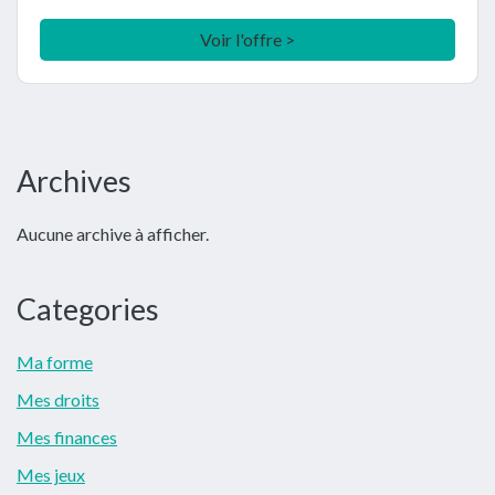
Voir l'offre >
Barre
Archives
latérale
Aucune archive à afficher.
principale
Categories
Ma forme
Mes droits
Mes finances
Mes jeux