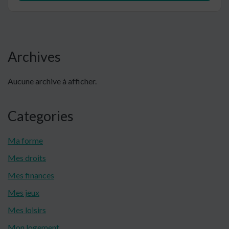
Barre
Archives
latérale
Aucune archive à afficher.
principale
Categories
Ma forme
Mes droits
Mes finances
Mes jeux
Mes loisirs
Mon logement