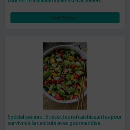
toucher le minimum vieillesse facilement
Voir l'offre >
Spécial seniors : 5 recettes rafraîchissantes pour
survivre à la canicule avec gourmandise