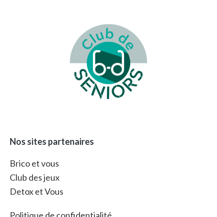
Footer
Nos sites partenaires
Brico et vous
Club des jeux
Detox et Vous
Politique de confidentialité