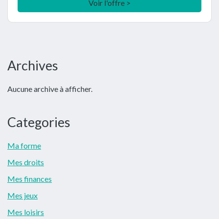
Voir l'offre >
Barre
Archives
latérale
Aucune archive à afficher.
principale
Categories
Ma forme
Mes droits
Mes finances
Mes jeux
Mes loisirs