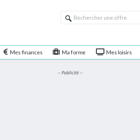
Rechercher
une
offre
Mes finances
Ma forme
Mes loisirs
-- Publicité --