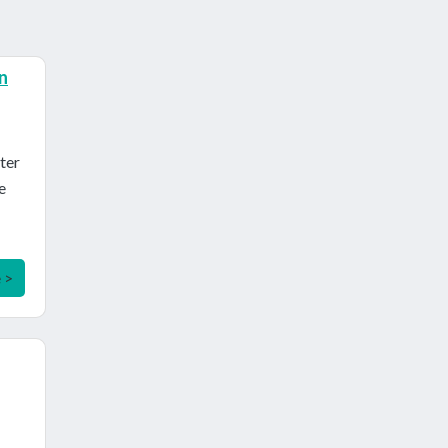
n
ter
e
e >
.