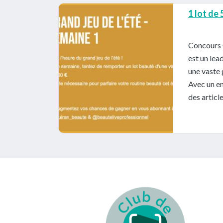
1 lot de
Concours 
est un lea
une vaste 
Avec un en
des articl
Footer