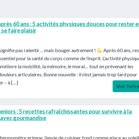
près 60 ans : 5 activités physiques douces pour rester e
se faire plaisir
e signifie pas ralentir… mais bouger autrement !
Après 60 ans, res
essentiel pour la santé du corps comme de l’esprit. L’activité physiqu
améliore la mobilité, la mémoire, le moral… tout en prévenant les
douleurs articulaires. Bonne nouvelle : il n’est jamais trop tard pour
 – à […]
Voir l'offr
eniors : 5 recettes rafraîchissantes pour survivre à la
e avec gourmandise
hermomètre grimpe, l’envie de cuisiner fond comme glace au soleil