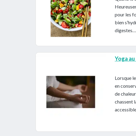
Heureuseme
pour les f
bien s’hyd
digestes… 
Yoga au 
Lorsque le
en conserv
de chaleur
chassent l
accessible