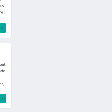
tes
e :
e >
tout
iode
nt,
e >