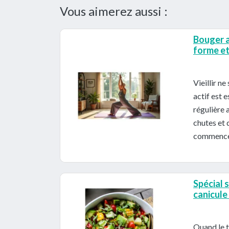
Vous aimerez aussi :
Bouger a
forme et 
Vieillir n
actif est 
régulière 
chutes et 
commencer
Spécial s
canicul
Quand le t