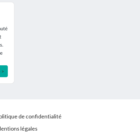
auté
t
s.
se
e >
olitique de confidentialité
entions légales