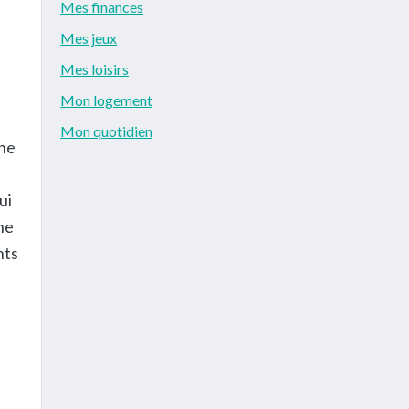
Mes finances
Mes jeux
Mes loisirs
Mon logement
Mon quotidien
che
ui
ne
nts