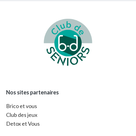
Footer
Nos sites partenaires
Brico et vous
Club des jeux
Detox et Vous