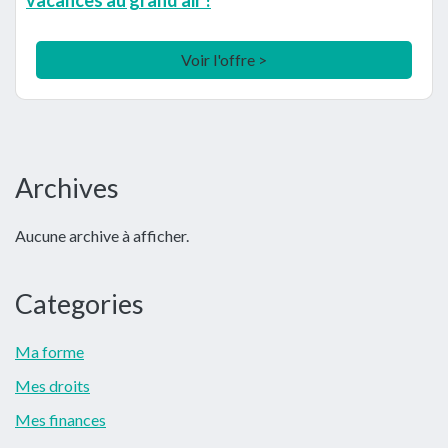
Voir l'offre >
Barre
Archives
latérale
Aucune archive à afficher.
principale
Categories
Ma forme
Mes droits
Mes finances