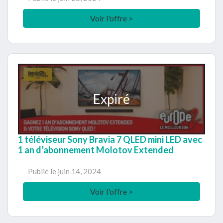
Voir l'offre >
Expiré
1 téléviseur Sony Bravia 7 QLED mini LED avec
1 an d’abonnement Molotov Extended
Publié le
juin 14, 2024
Voir l'offre >