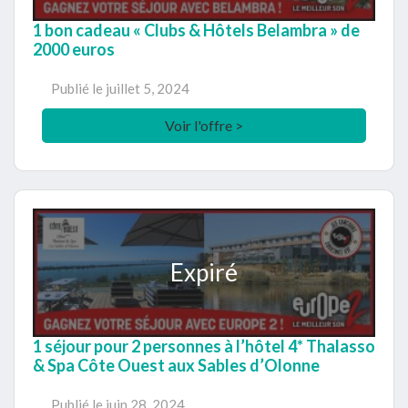
1 bon cadeau « Clubs & Hôtels Belambra » de
2000 euros
Publié le
juillet 5, 2024
Voir l'offre >
Expiré
1 séjour pour 2 personnes à l’hôtel 4* Thalasso
& Spa Côte Ouest aux Sables d’Olonne
Publié le
juin 28, 2024