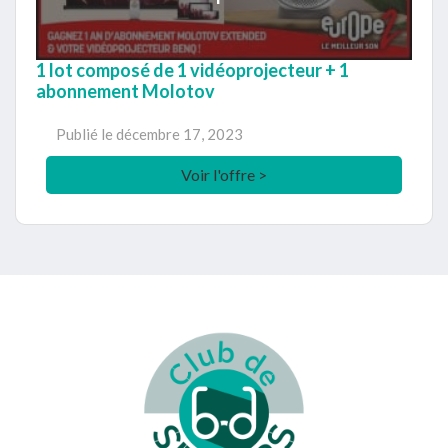
1 lot composé de 1 vidéoprojecteur + 1
abonnement Molotov
Publié le
décembre 17, 2023
Voir l'offre >
Footer