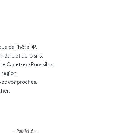
ue de l’hôtel 4*.
-être et de loisirs.
de Canet-en-Roussillon.
a région.
vec vos proches.
cher.
-- Publicité --