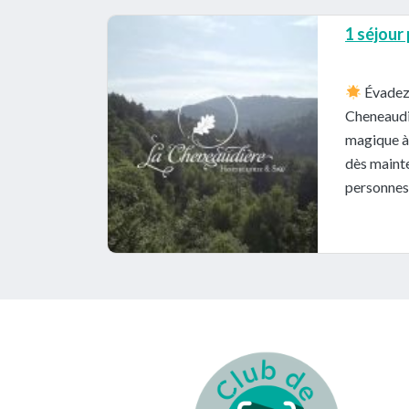
1 séjour
Évadez-
Cheneaudi
magique à 
dès mainte
personnes 
Footer