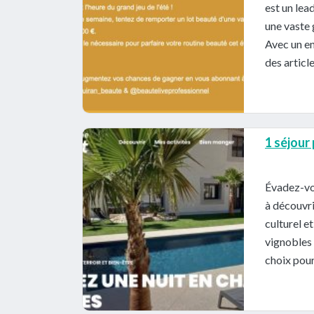
est un lea
une vaste 
Avec un en
des articl
1 séjour
Évadez-vo
à découvri
culturel e
vignobles 
choix pour