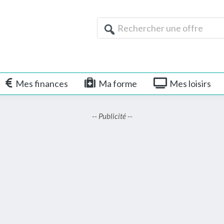
Rechercher
une
offre
Mes finances
Ma forme
Mes loisirs
-- Publicité --