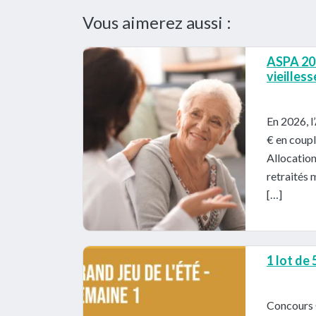
Vous aimerez aussi :
ASPA 202
vieilles
En 2026, l
€ en coupl
Allocatio
retraités 
[…]
1 lot de
Concours 