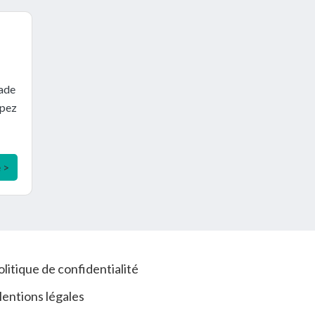
pade
ipez
e >
olitique de confidentialité
entions légales