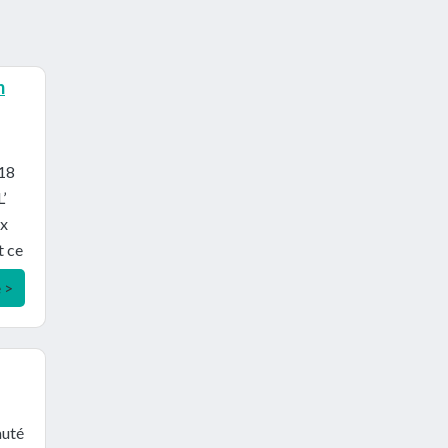
m
,18
’
ux
t ce
e >
auté