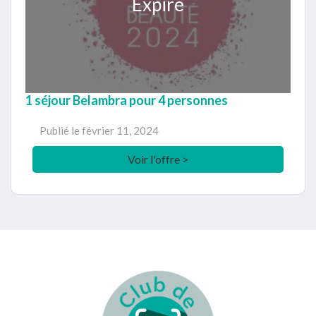
Expiré
1 séjour Belambra pour 4 personnes
Publié le
février 11, 2024
Voir l'offre >
Footer