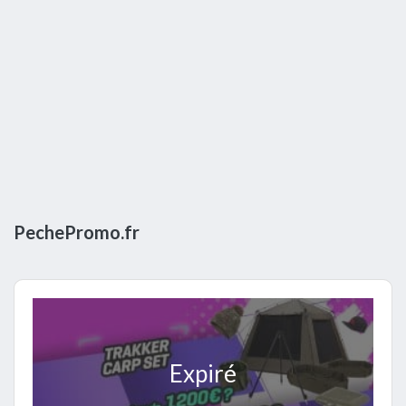
PechePromo.fr
Expiré