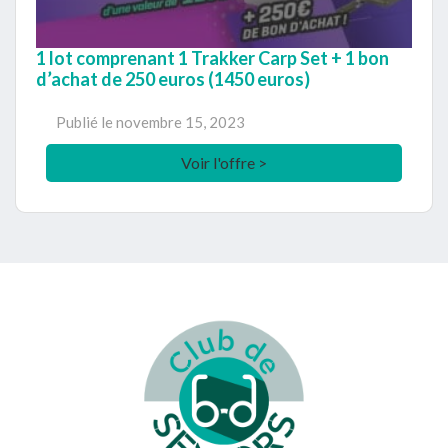
1 lot comprenant 1 Trakker Carp Set + 1 bon
d’achat de 250 euros (1450 euros)
Publié le
novembre 15, 2023
Voir l'offre >
Footer