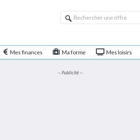
Rechercher
une
offre
Mes finances
Ma forme
Mes loisirs
-- Publicité --