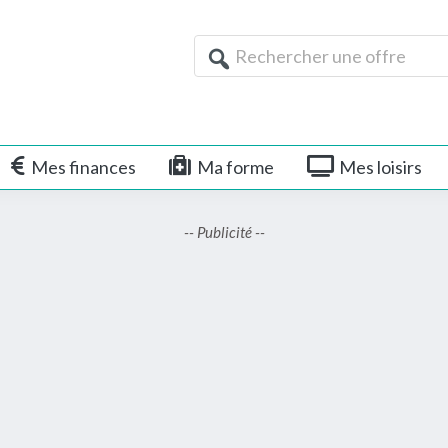
Rechercher
une
offre
Mes finances
Ma forme
Mes loisirs
-- Publicité --