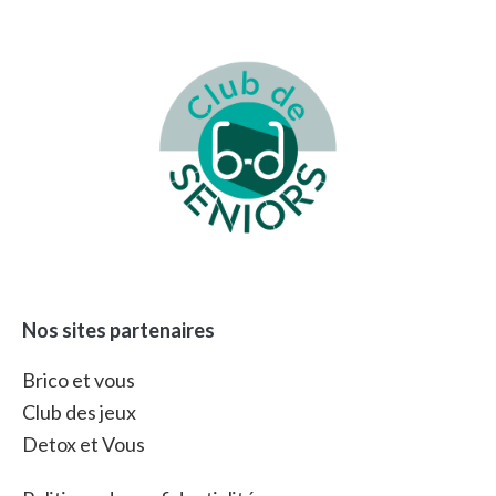
Footer
Nos sites partenaires
Brico et vous
Club des jeux
Detox et Vous