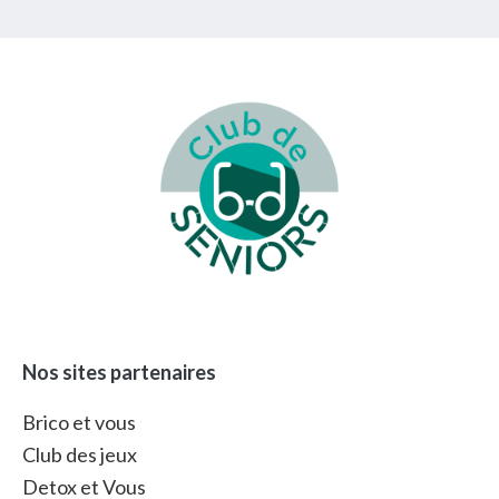
Footer
Nos sites partenaires
Brico et vous
Club des jeux
Detox et Vous