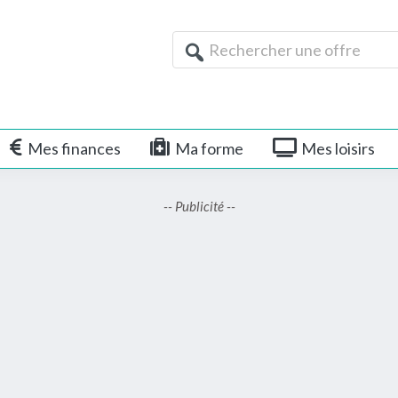
Rechercher
une
offre
Mes finances
Ma forme
Mes loisirs
-- Publicité --