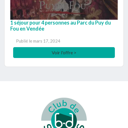
1 séjour pour 4 personnes au Parc du Puy du
Fou en Vendée
Publié le
mars 17, 2024
Voir l'offre >
Footer