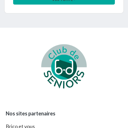
Footer
Nos sites partenaires
Brico et vous