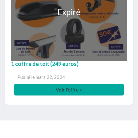
Expiré
1 coffre de toit (249 euros)
Publié le
mars 22, 2024
Voir l'offre >
Footer