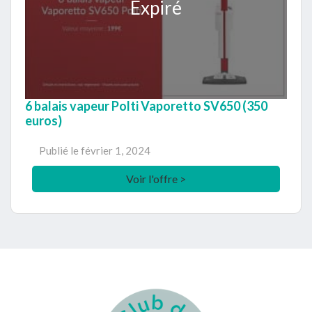
Expiré
6 balais vapeur Polti Vaporetto SV650 (350
euros)
Publié le
février 1, 2024
Voir l'offre >
Footer