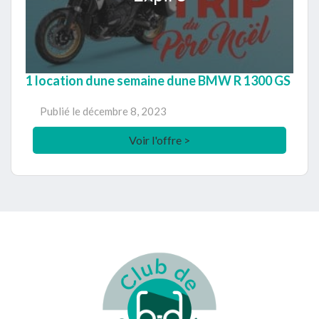
1 location dune semaine dune BMW R 1300 GS
Publié le
décembre 8, 2023
Voir l'offre >
Footer