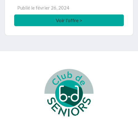
Publié le
février 26, 2024
Voir l'offre >
Footer