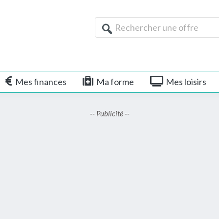
Rechercher
une
offre
Mes finances
Ma forme
Mes loisirs
-- Publicité --