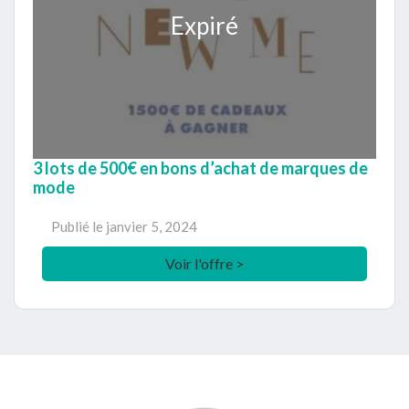
Expiré
3 lots de 500€ en bons d’achat de marques de
mode
Publié le
janvier 5, 2024
Voir l'offre >
Footer