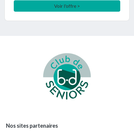
Voir l'offre >
Footer
Nos sites partenaires