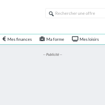
Rechercher
une
offre
Mes finances
Ma forme
Mes loisirs
-- Publicité --