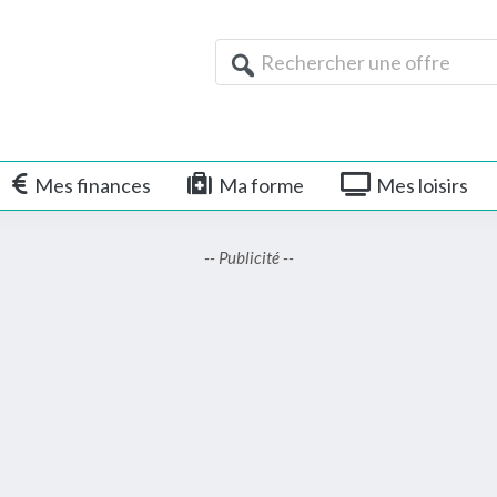
Rechercher
une
offre
Mes finances
Ma forme
Mes loisirs
-- Publicité --