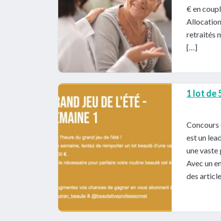
€ en coupl
Allocatio
retraités 
[…]
1 lot de
Concours 
est un lea
une vaste 
Avec un en
des articl