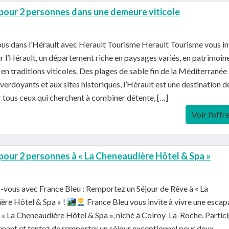
 pour 2 personnes dans une demeure viticole
us dans l’Hérault avec Herault Tourisme Herault Tourisme vous in
r l’Hérault, un département riche en paysages variés, en patrimoin
t en traditions viticoles. Des plages de sable fin de la Méditerranée
verdoyants et aux sites historiques, l’Hérault est une destination d
 tous ceux qui cherchent à combiner détente, […]
Voir l'offr
 pour 2 personnes à « La Cheneaudière Hôtel & Spa »
vous avec France Bleu : Remportez un Séjour de Rêve à « La
ère Hôtel & Spa » !
France Bleu vous invite à vivre une esca
« La Cheneaudière Hôtel & Spa », niché à Colroy-La-Roche. Partic
nant et tentez de remporter un séjour exceptionnel pour deux