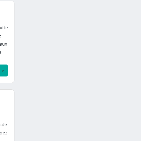
vite
e
 aux
e
e >
pade
ipez