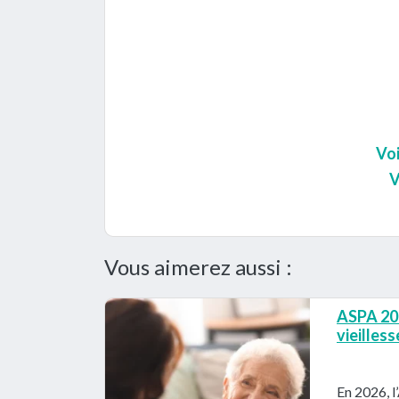
Voi
V
Vous aimerez aussi :
ASPA 202
vieilles
En 2026, l