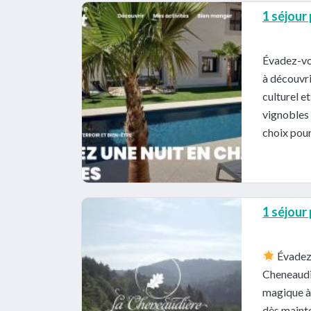
1 séjour
Évadez-vo
à découvri
culturel e
vignobles 
choix pour
1 séjour
Évadez-
Cheneaudi
magique à 
dès mainte