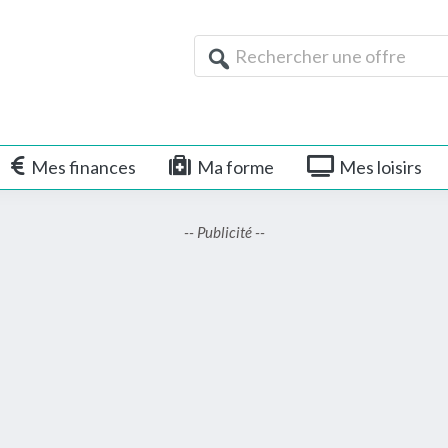
Rechercher
une
offre
Mes finances
Ma forme
Mes loisirs
-- Publicité --