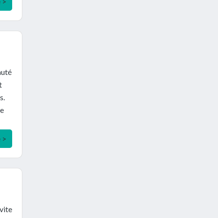
e >
auté
t
s.
se
e >
vite