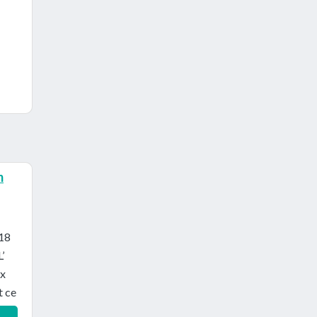
m
,18
’
ux
t ce