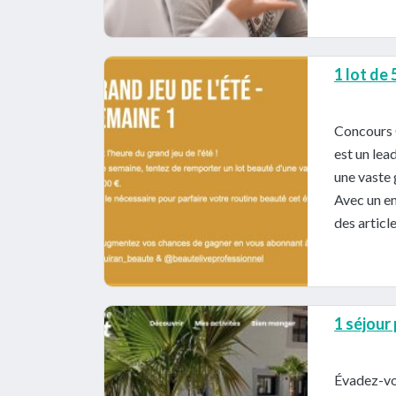
1 lot de
Concours 
est un lea
une vaste 
Avec un en
des articl
1 séjour
Évadez-vo