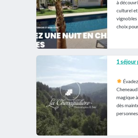
à découvri
culturel e
vignobles 
choix pour
1 séjour
Évadez-
Cheneaudi
magique à 
dès mainte
personnes 