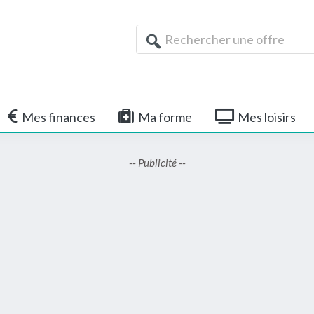
Rechercher
une
offre
Mes finances
Ma forme
Mes loisirs
-- Publicité --