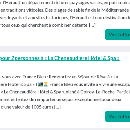
r l’Hérault, un département riche en paysages variés, en patrimoin
t en traditions viticoles. Des plages de sable fin de la Méditerranée
verdoyants et aux sites historiques, l’Hérault est une destination d
 tous ceux qui cherchent à combiner détente, […]
Voir l'offr
 pour 2 personnes à « La Cheneaudière Hôtel & Spa »
vous avec France Bleu : Remportez un Séjour de Rêve à « La
ère Hôtel & Spa » !
France Bleu vous invite à vivre une esca
« La Cheneaudière Hôtel & Spa », niché à Colroy-La-Roche. Partic
nant et tentez de remporter un séjour exceptionnel pour deux
d’une valeur de 1005 euros […]
Voir l'offr