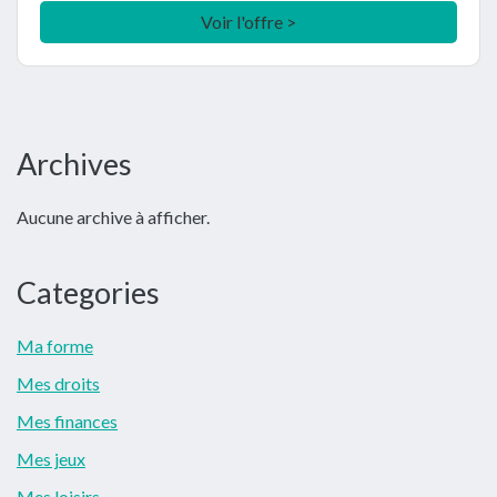
Voir l'offre >
Barre
Archives
latérale
Aucune archive à afficher.
principale
Categories
Ma forme
Mes droits
Mes finances
Mes jeux
Mes loisirs