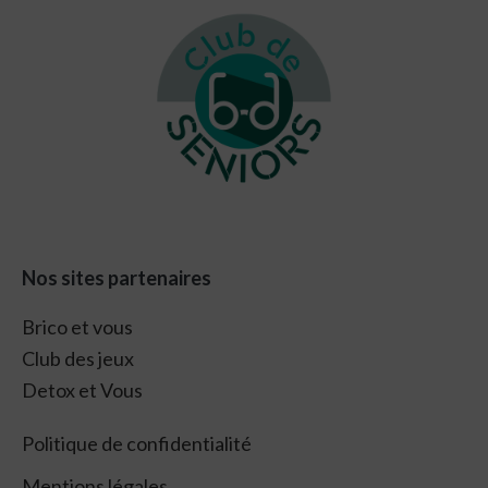
Footer
Nos sites partenaires
Brico et vous
Club des jeux
Detox et Vous
Politique de confidentialité
Mentions légales