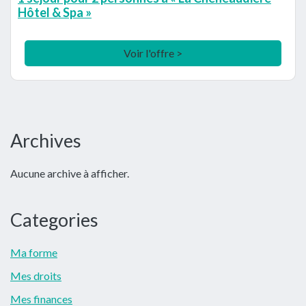
Hôtel & Spa »
Voir l'offre >
Barre
Archives
latérale
Aucune archive à afficher.
principale
Categories
Ma forme
Mes droits
Mes finances