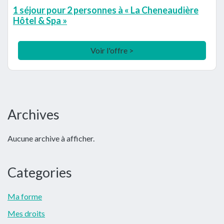
1 séjour pour 2 personnes à « La Cheneaudière
Hôtel & Spa »
Voir l'offre >
Barre
Archives
latérale
Aucune archive à afficher.
principale
Categories
Ma forme
Mes droits