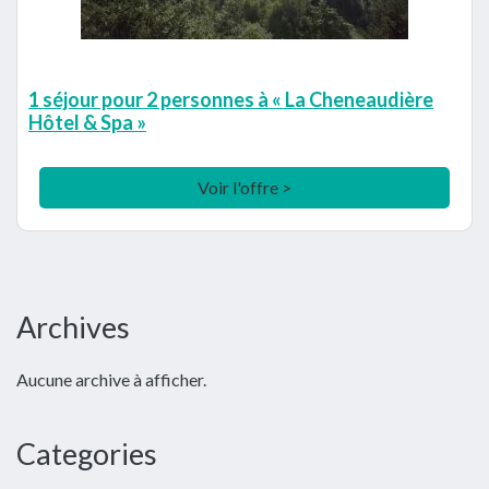
1 séjour pour 2 personnes à « La Cheneaudière
Hôtel & Spa »
Voir l'offre >
Barre
Archives
latérale
Aucune archive à afficher.
principale
Categories