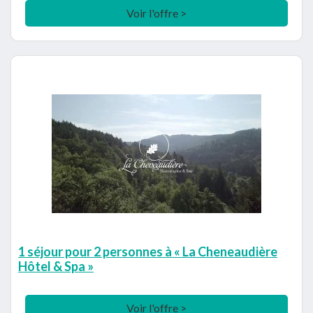
Voir l'offre >
1 séjour pour 2 personnes à « La Cheneaudière
Hôtel & Spa »
Voir l'offre >