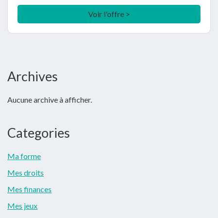
Voir l'offre >
Barre
Archives
latérale
Aucune archive à afficher.
principale
Categories
Ma forme
Mes droits
Mes finances
Mes jeux