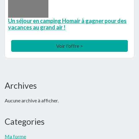
Un séjour en camping Homair à gagner pour des
vacances au grand air !
Voir l'offre >
Barre
Archives
latérale
Aucune archive à afficher.
principale
Categories
Ma forme