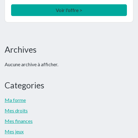
Voir l'offre >
Barre
Archives
latérale
Aucune archive à afficher.
principale
Categories
Ma forme
Mes droits
Mes finances
Mes jeux