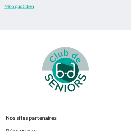
Mon quotidien
Footer
Nos sites partenaires