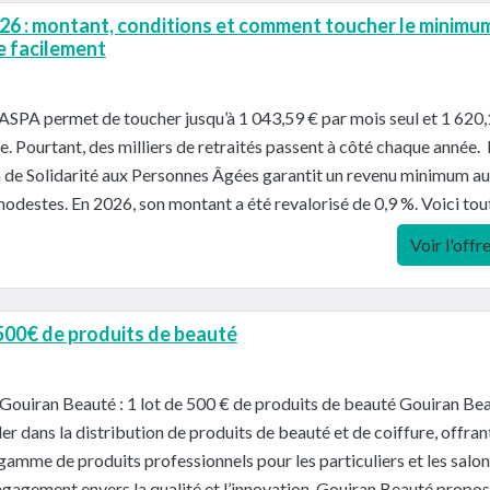
6 : montant, conditions et comment toucher le minimu
se facilement
’ASPA permet de toucher jusqu’à 1 043,59 € par mois seul et 1 620
e. Pourtant, des milliers de retraités passent à côté chaque année. L
n de Solidarité aux Personnes Âgées garantit un revenu minimum a
modestes. En 2026, son montant a été revalorisé de 0,9 %. Voici tou
Voir l'offr
 500€ de produits de beauté
Gouiran Beauté : 1 lot de 500 € de produits de beauté Gouiran Be
der dans la distribution de produits de beauté et de coiffure, offran
gamme de produits professionnels pour les particuliers et les salon
gagement envers la qualité et l’innovation, Gouiran Beauté propo