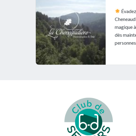
Évadez-
Cheneaudi
magique à 
dès mainte
personnes 
Footer