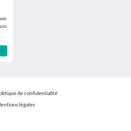
pade
ipez
e >
olitique de confidentialité
entions légales