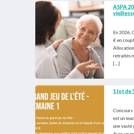
ASPA 202
vieilles
En 2026, l
€ en coupl
Allocatio
retraités 
[…]
1 lot de
Concours 
est un lea
une vaste 
Avec un en