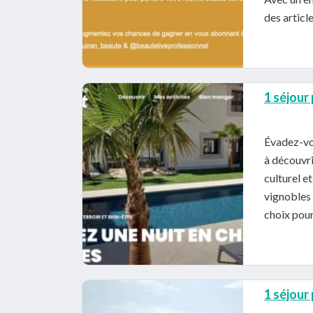
des articl
1 séjour
Évadez-vo
à découvri
culturel e
vignobles 
choix pour
1 séjour