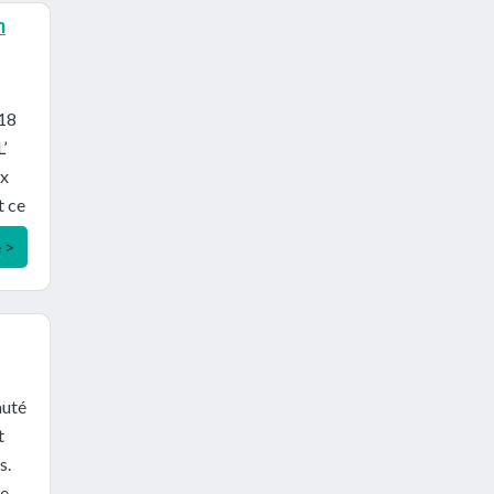
m
,18
’
ux
t ce
e >
auté
t
s.
se