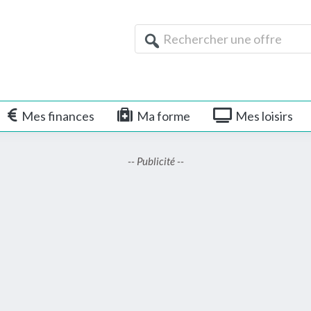
Rechercher
une
offre
Mes finances
Ma forme
Mes loisirs
-- Publicité --