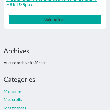
Hôtel & Spa »
Voir l'offre >
Barre
Archives
latérale
Aucune archive à afficher.
principale
Categories
Ma forme
Mes droits
Mes finances