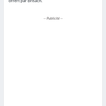
offert par Brisach.
-- Publicité --