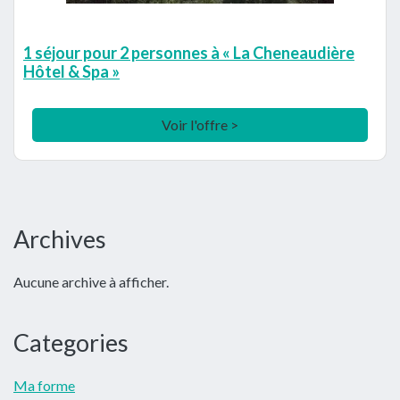
1 séjour pour 2 personnes à « La Cheneaudière
Hôtel & Spa »
Voir l'offre >
Barre
Archives
latérale
Aucune archive à afficher.
principale
Categories
Ma forme