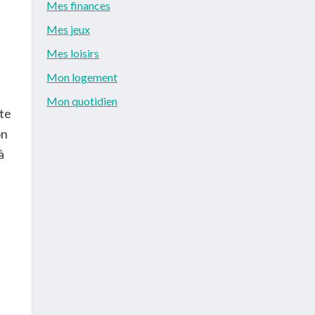
Mes finances
Mes jeux
Mes loisirs
Mon logement
Mon quotidien
nte
on
à