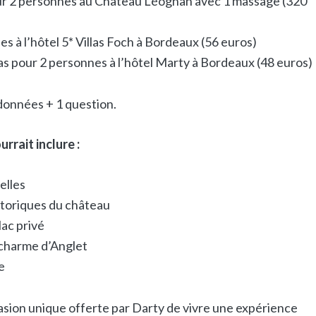
our 2 personnes au Château Léognan avec 1 massage (320
s à l’hôtel 5* Villas Foch à Bordeaux (56 euros)
as pour 2 personnes à l’hôtel Marty à Bordeaux (48 euros)
données + 1 question.
rrait inclure :
elles
storiques du château
ac privé
 charme d’Anglet
e
ion unique offerte par Darty de vivre une expérience