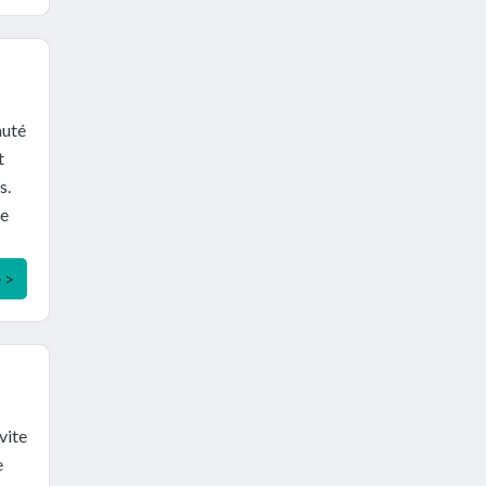
auté
t
s.
se
e >
vite
e