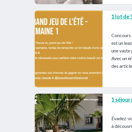
1 lot de
Concours 
est un lea
une vaste 
Avec un en
des articl
1 séjour
Évadez-vo
à découvri