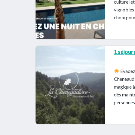
culturel e
vignobles 
choix pour
1 séjour
Évadez-
Cheneaudi
magique à 
dès mainte
personnes 