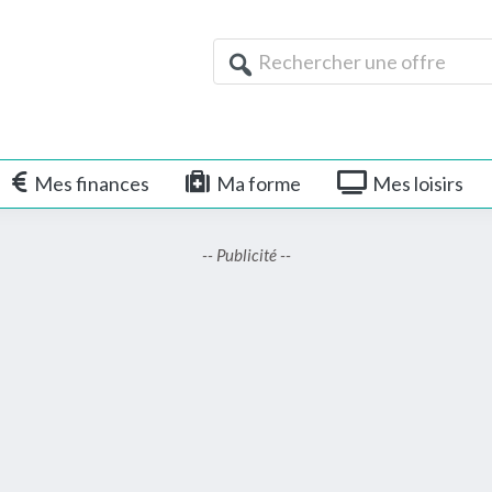
Rechercher
une
offre
Mes finances
Ma forme
Mes loisirs
-- Publicité --