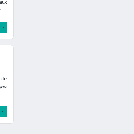
 aux
e
e >
pade
ipez
e >