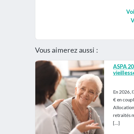
Voi
V
Vous aimerez aussi :
ASPA 202
vieilles
En 2026, l
€ en coupl
Allocatio
retraités 
[…]