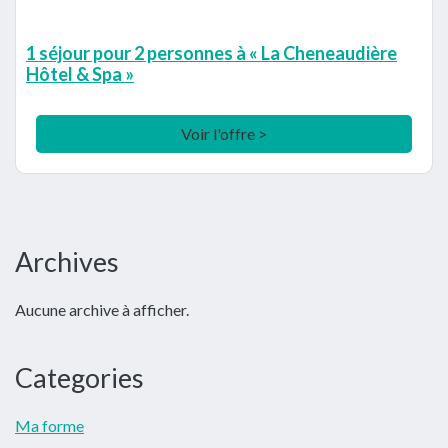
1 séjour pour 2 personnes à « La Cheneaudière
Hôtel & Spa »
Voir l'offre >
Barre
Archives
latérale
Aucune archive à afficher.
principale
Categories
Ma forme